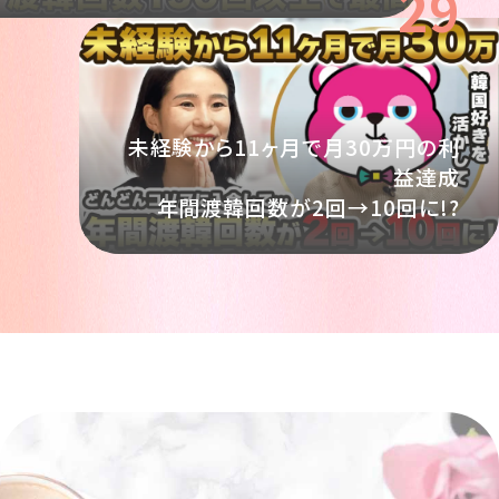
29
未経験から11ヶ月で月30万円の利
益達成
年間渡韓回数が2回→10回に!?