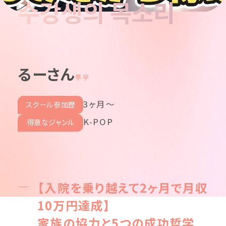
수강생의 목소리
るーさん
루우
3ヶ月〜
スクール参加歴
K-POP
得意なジャンル
【入院を乗り越えて2ヶ月で月収
10万円達成】
家族の協力と5つの成功哲学