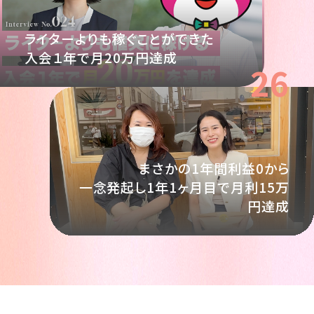
ライターよりも稼ぐことができた
入会１年で月20万円達成
26
まさかの1年間利益0から
一念発起し1年1ヶ月目で月利15万
円達成