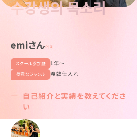
수강생의 목소리
emiさん
에미
1年〜
スクール参加歴
渡韓仕入れ
得意なジャンル
自己紹介と実績を教えてくださ
い