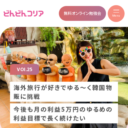
無料オンライン勉強会
Menu
VOl.25
海外旅行が好きでゆる〜く韓国物
販に挑戦
今後も月の利益5万円のゆるめの
利益目標で長く続けたい